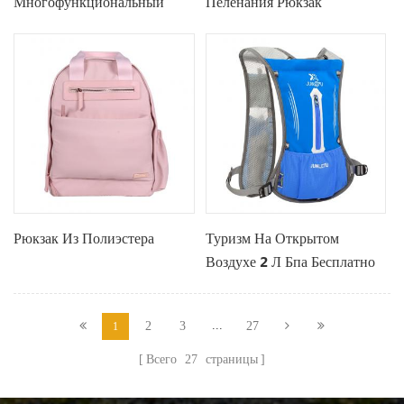
Многофункциональный
Пеленания Рюкзак
Водонепроницаемый
Пеленки Сумки Для
Беременных
Рюкзак Из Полиэстера
Туризм На Открытом
Воздухе 2 Л Бпа Бесплатно
Воды Гидратации Мочевого
Пузыря Рюкзак
...
2
3
27
1
Всего
27
страницы