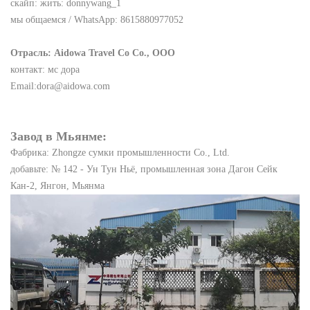
скайп: жить: donnywang_1
мы общаемся / WhatsApp: 8615880977052
Отрасль: Aidowa Travel Co Co., ООО
контакт: мс дора
Email:dora@aidowa.com
Завод в Мьянме:
Фабрика: Zhongze сумки промышленности Co., Ltd.
добавьте: № 142 - Ун Тун Ньё, промышленная зона Дагон Сейк
Кан-2, Янгон, Мьянма