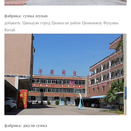
фабрика: сумка zeyuan
добавить: Цяньхуан город Цюаньган район Цюаньчжоу Фуцзянь
Китай
фабрика: джули сумка