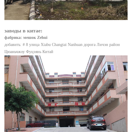
заводы в китае:
фабрика: мешок Zehui
добавить: # 8 улица Xiabu Changtai Nanhuan дорога Личэн район
Цюаньчжоу Фуцзянь Китай