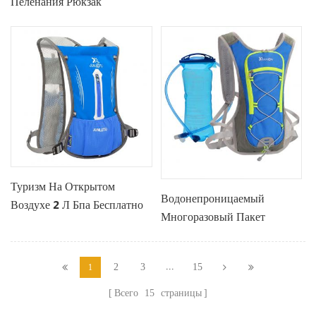
Пеленания Рюкзак
Туризм На Открытом
Водонепроницаемый
Воздухе 2 Л Бпа Бесплатно
Многоразовый Пакет
Воды Гидратации Мочевого
Пузыря Рюкзак
...
2
3
15
1
Всего
15
страницы