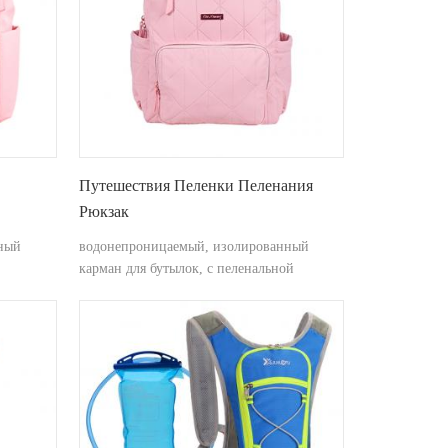
Путешествия Пеленки Пеленания
Рюкзак
и Сумки
ный
водонепроницаемый, изолированный
карман для бутылок, с пеленальной
подушкой