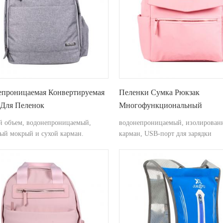
епроницаемая Конвертируемая
Пеленки Сумка Рюкзак
 Для Пеленок
Многофункциональный
Водонепроницаемый Пеленк
й объем, водонепроницаемый,
водонепроницаемый, изолирован
Для Беременных
ый мокрый и сухой карман.
карман, USB-порт для зарядки