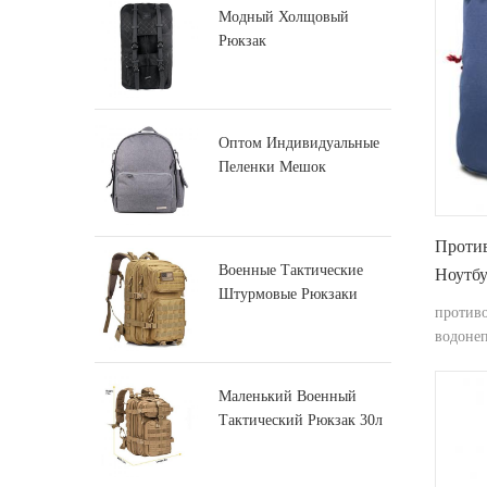
Модный Холщовый
Рюкзак
Оптом Индивидуальные
Пеленки Мешок
Производитель
Проти
Военные Тактические
Ноутбу
Штурмовые Рюкзаки
противо
Большой Армии
водоне
Маленький Военный
Тактический Рюкзак 30л
Штурмовой Рюкзак