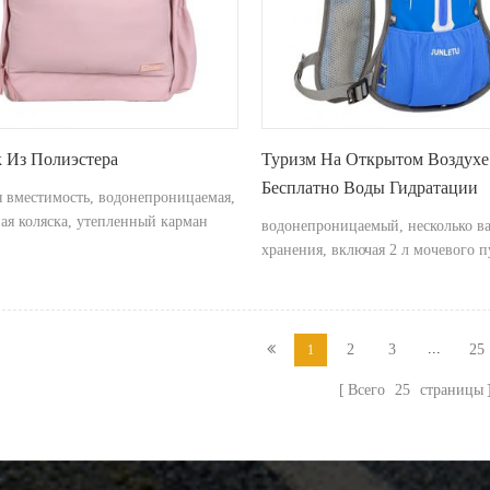
 Из Полиэстера
Туризм На Открытом Воздухе
Бесплатно Воды Гидратации
 вместимость, водонепроницаемая,
Мочевого Пузыря Рюкзак
ая коляска, утепленный карман
водонепроницаемый, несколько в
хранения, включая 2 л мочевого 
...
2
3
25
1
Всего
25
страницы