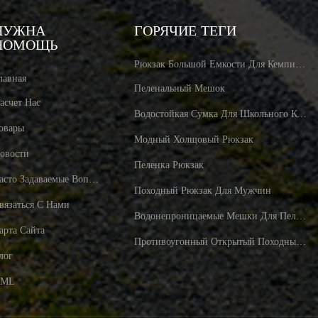
НУЖНА
ГОРЯЧИЕ ТЕГИ
ПОМОЩЬ
Рюкзак Большой Емкости Для Кемпинга
лавная
Пеленальный Мешок
асчет Нас
Водостойкая Сумка Для Школьного Компьютера
овары
Модный Холщовый Рюкзак
овости
Пеленка Рюкзак
Часто Задаваемые Вопросы
Походный Рюкзак Для Мужчин
вязаться С Нами
Водонепроницаемые Мешки Для Пеленок
арта Сайта
Противоугонный Открытый Походный Рюкзак
лог
XML