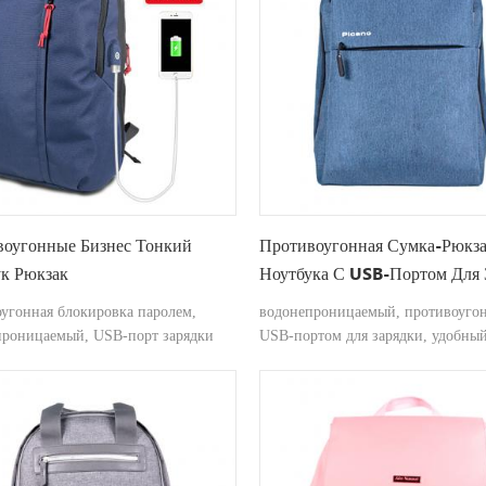
воугонные Бизнес Тонкий
Противоугонная Сумка-Рюкза
к Рюкзак
Ноутбука С USB-Портом Для 
- 15,7 Дюйма
угонная блокировка паролем,
водонепроницаемый, противоугон
проницаемый, USB-порт зарядки
USB-портом для зарядки, удобны
прочный