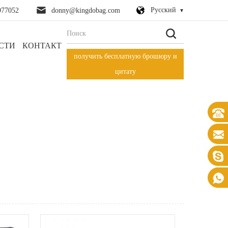
Русский
977052
donny@kingdobag.com
СТИ
КОНТАКТ
получить бесплатную брошюру и
цитату