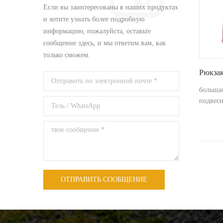
Если вы заинтересованы в наших продуктах
и ​​хотите узнать более подробную
информацию, пожалуйста, оставьте
сообщение здесь, и мы ответим вам, как
только сможем.
Рюкзак
большая
подвесн