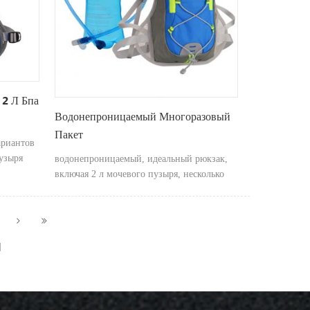
 2 Л Бпа
Водонепроницаемый Многоразовый
Пакет
ариантов
пузыря
водонепроницаемый, идеальный рюкзак,
включая 2 л мочевого пузыря, несколько
вариантов хранения