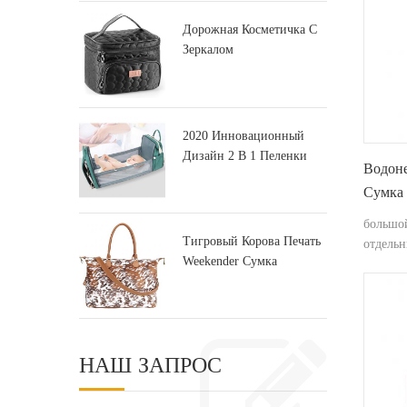
Дорожная Косметичка С
Зеркалом
Многофункциональная
Переносная Сумка Для
Туалетных
Принадлежностей
2020 Инновационный
Дизайн 2 В 1 Пеленки
Водон
Рюкзак Мешок & Детская
Сумка
Кроватка
большо
Тигровый Корова Печать
отдельн
Weekender Сумка
Вещевой Мешок Для
Путешествий
НАШ ЗАПРОС