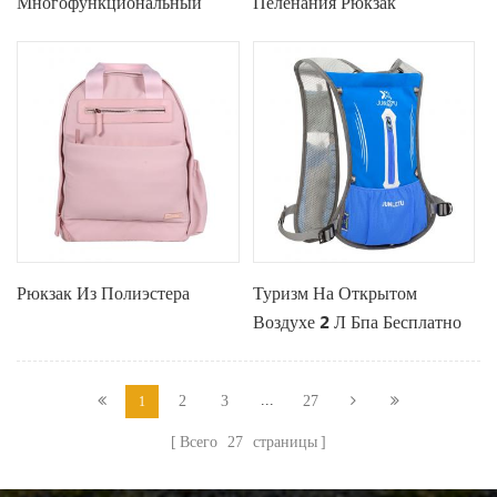
Многофункциональный
Пеленания Рюкзак
Водонепроницаемый
Пеленки Сумки Для
Беременных
Рюкзак Из Полиэстера
Туризм На Открытом
Воздухе 2 Л Бпа Бесплатно
Воды Гидратации Мочевого
Пузыря Рюкзак
...
2
3
27
1
Всего
27
страницы