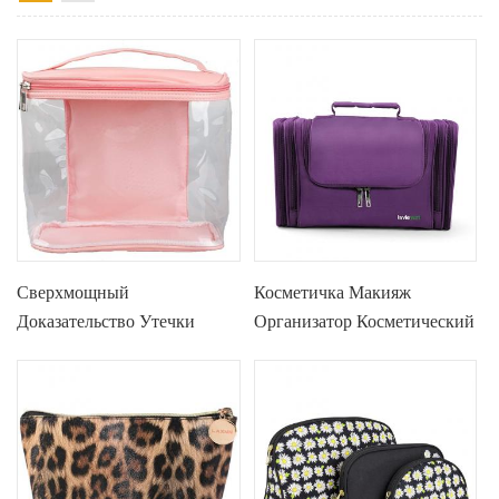
Сверхмощный
Косметичка Макияж
Доказательство Утечки
Организатор Косметический
Четкие Дорожные Сумки
Мешок Портативный
Для Туалетных
Путешествия Комплект
Принадлежностей
Организатор
Прозрачный Косметическая
Сумка