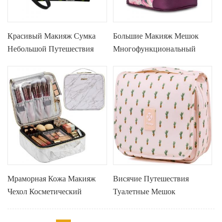
Красивый Макияж Сумка
Большие Макияж Мешок
Небольшой Путешествия
Многофункциональный
Косметический Чехол
Портативный Туалетные
Кожаный Клатч Портмоне
Мешок Косметический
Макияж Мешок
Мраморная Кожа Макияж
Висячие Путешествия
Чехол Косметический
Туалетные Мешок
Мешок ПУ Кожаный Мешок
Косметический Макияж
Косметики
Организатор Для Женщин