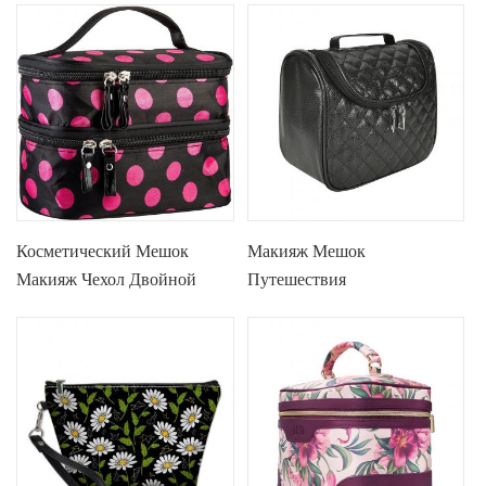
Мешок Toiletry
Небольшой Косметический
Случай
Косметический Мешок
Макияж Мешок
Макияж Чехол Двойной
Путешествия
Слой Dot Шаблон
Косметический Мешок
Портативный Сумка
Макияж Организатор
Кошелек Большой Мешок
Toiletry