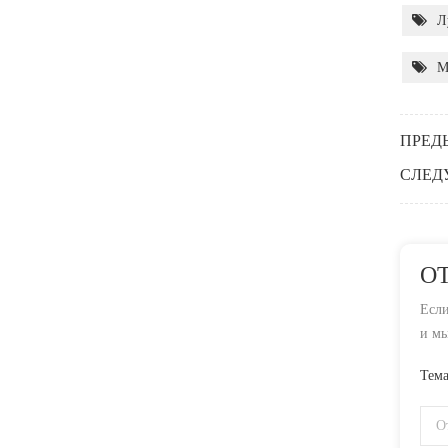
Л
М
ПРЕД
СЛЕД
О
Если
и мы
Тема