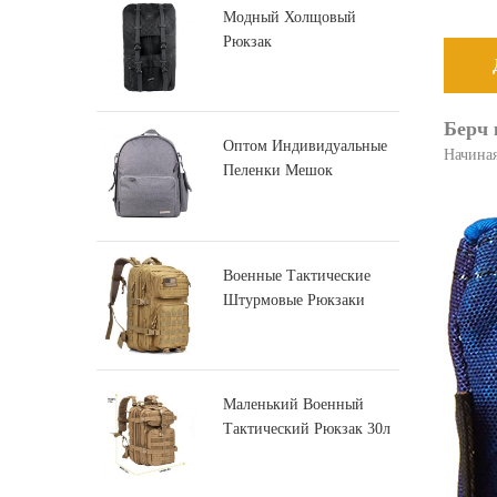
Модный Холщовый
Рюкзак
Берч 
Оптом Индивидуальные
Начиная
Пеленки Мешок
Производитель
Военные Тактические
Штурмовые Рюкзаки
Большой Армии
Маленький Военный
Тактический Рюкзак 30л
Штурмовой Рюкзак