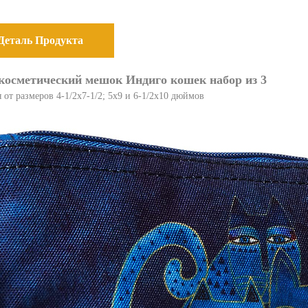
Деталь Продукта
косметический мешок Индиго кошек набор из 3
 от размеров 4-1/2х7-1/2; 5х9 и 6-1/2х10 дюймов