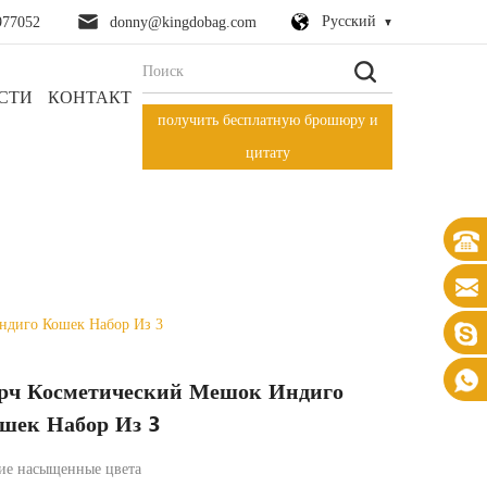
Русский
977052
donny@kingdobag.com
СТИ
КОНТАКТ
получить бесплатную брошюру и
цитату
ндиго Кошек Набор Из 3
рч Косметический Мешок Индиго
шек Набор Из 3
ие насыщенные цвета