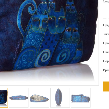
Сод
Пре
Зак
Про
Цве
Пор
Вре