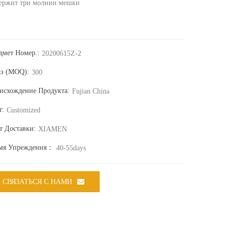
ержит три молнии мешки
дмет Номер.:
20200615Z-2
аз (MOQ):
300
исхождение Продукта:
Fujian China
т:
Customized
т Доставки:
XIAMEN
мя Упреждения：
40-55days
СВЯЗАТЬСЯ С НАМИ