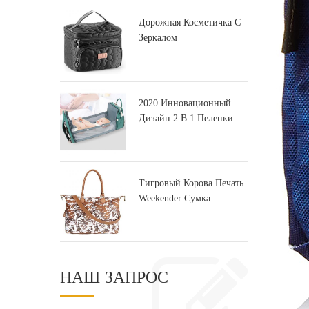
Дорожная Косметичка С
Зеркалом
Многофункциональная
Переносная Сумка Для
Туалетных
Принадлежностей
2020 Инновационный
Дизайн 2 В 1 Пеленки
Рюкзак Мешок & Детская
Кроватка
Тигровый Корова Печать
Weekender Сумка
Вещевой Мешок Для
Путешествий
НАШ ЗАПРОС